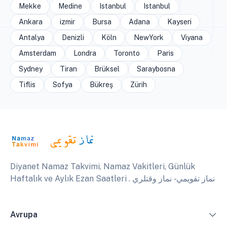
Mekke
Medine
Istanbul
Istanbul
Ankara
izmir
Bursa
Adana
Kayseri
Antalya
Denizli
Köln
NewYork
Viyana
Amsterdam
Londra
Toronto
Paris
Sydney
Tiran
Brüksel
Saraybosna
Tiflis
Sofya
Bükreş
Zürih
Diyanet Namaz Takvimi, Namaz Vakitleri, Günlük
Haftalık ve Aylık Ezan Saatleri . نماز تقويمي - نماز وقتلري
Avrupa