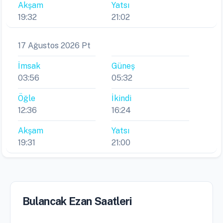
Akşam
Yatsı
19:32
21:02
17 Ağustos 2026 Pt
İmsak
Güneş
03:56
05:32
Öğle
İkindi
12:36
16:24
Akşam
Yatsı
19:31
21:00
Bulancak Ezan Saatleri