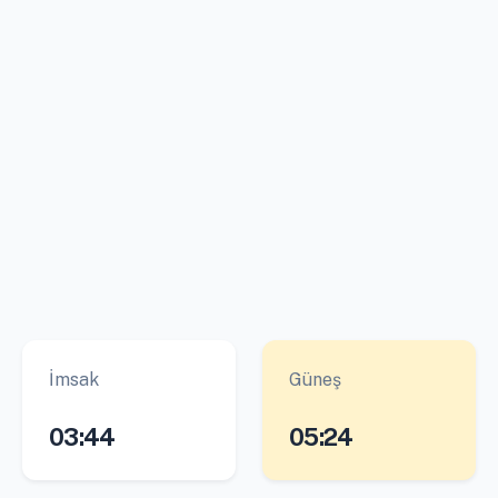
İmsak
Güneş
03:44
05:24