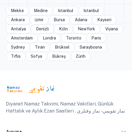
Mekke
Medine
Istanbul
Istanbul
Ankara
izmir
Bursa
Adana
Kayseri
Antalya
Denizli
Köln
NewYork
Viyana
Amsterdam
Londra
Toronto
Paris
Sydney
Tiran
Brüksel
Saraybosna
Tiflis
Sofya
Bükreş
Zürih
Diyanet Namaz Takvimi, Namaz Vakitleri, Günlük
Haftalık ve Aylık Ezan Saatleri . نماز تقويمي - نماز وقتلري
Avrupa