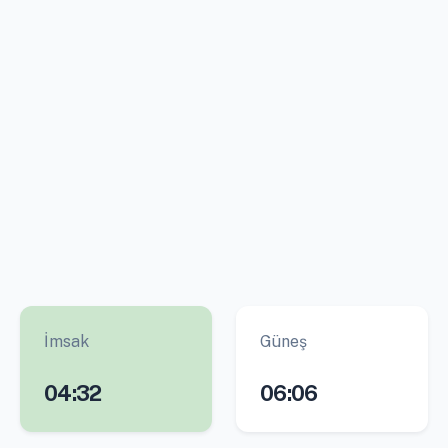
İmsak
Güneş
04:32
06:06