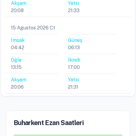
Akşam
Yatsı
20:08
21:33
15 Ağustos 2026 Ct
İmsak
Güneş
04:42
06:13
Öğle
İkindi
13:15
17:00
Akşam
Yatsı
20:06
21:31
Buharkent Ezan Saatleri