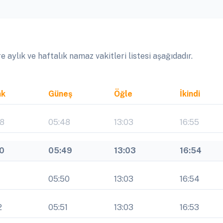
aylık ve haftalık namaz vakitleri listesi aşağıdadır.
ak
Güneş
Öğle
İkindi
08
05:48
13:03
16:55
10
05:49
13:03
16:54
1
05:50
13:03
16:54
2
05:51
13:03
16:53