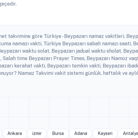
geçedir.
anet takvimine göre Türkiye - Beypazarı namaz vakitleri, Beyp
ı cuma namazı vakti, Türkiye Beypazarı sabah namazı saati, 
Beypazarı waktu solat, Beypazarı jadual waktu sholat, Beypaz
t, Salah time Beypazarı Prayer Times, Beypazarı Namoz vaqtla
arı kerahat vakti, Beypazarı temkin vakti, Beypazarı ibade
uyor? Namaz Takvimi vakit sistemi günlük, haftalık ve aylı
Ankara
izmir
Bursa
Adana
Kayseri
Antaly