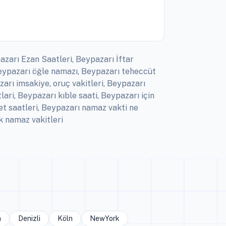
azarı Ezan Saatleri, Beypazarı İftar
Beypazarı öğle namazı, Beypazarı teheccüt
arı imsakiye, oruç vakitleri, Beypazarı
ri, Beypazarı kıble saati, Beypazarı için
t saatleri, Beypazarı namaz vakti ne
k namaz vakitleri
a
Denizli
Köln
NewYork