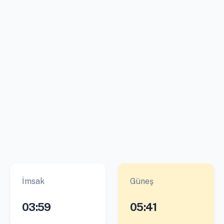
İmsak
Güneş
03:59
05:41