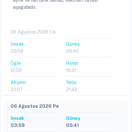
aylık ve haftalık namaz vakitleri listesi
aşağıdadır.
05 Ağustos 2026 Ca
İmsak
Güneş
03:58
05:40
Öğle
İkindi
12:58
16:51
Akşam
Yatsı
20:07
21:42
06 Ağustos 2026 Pe
İmsak
Güneş
03:59
05:41