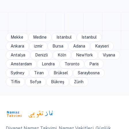
Mekke
Medine
Istanbul
Istanbul
Ankara
izmir
Bursa
Adana
Kayseri
Antalya
Denizli
Köln
NewYork
Viyana
Amsterdam
Londra
Toronto
Paris
Sydney
Tiran
Brüksel
Saraybosna
Tiflis
Sofya
Bükreş
Zürih
Diyanet Namaz Takvimi, Namaz Vakitleri, Günlük