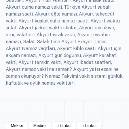
Saatleri, Akyurt İftar vakitleri, Akyurt imsak saati,
Akyurt cuma namazı vakti, Türkiye Akyurt sabah
namazı saati, Akyurt öğle namazı, Akyurt teheccüt
vakti, Akyurt kuşluk duha namazı saati, Akyurt waktu
solat, Akyurt jadual waktu sholat, Akyurt imsakiye,
oruç vakitleri, Akyurt işrak vakti, Akyurt evvabin
namazı, Salat, Salah time Akyurt Prayer Times,
Akyurt Namoz vaqtlari, Akyurt kıble saati, Akyurt için
akşam namazı, Akyurt gün doğumu, Akyurt kerahat
vakti, Akyurt temkin vakti, Akyurt ibadet saatleri,
Akyurt namaz vakti ne zaman? Akyurt yatsı ezanı ne
zaman okunuyor? Namaz Takvimi vakit sistemi günlük,
haftalık ve aylık namaz vakitleri
Mekke
Medine
Istanbul
Istanbul