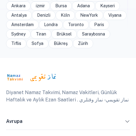
Ankara
izmir
Bursa
Adana
Kayseri
Antalya
Denizli
Köln
NewYork
Viyana
Amsterdam
Londra
Toronto
Paris
Sydney
Tiran
Brüksel
Saraybosna
Tiflis
Sofya
Bükreş
Zürih
Diyanet Namaz Takvimi, Namaz Vakitleri, Günlük
Haftalık ve Aylık Ezan Saatleri . نماز تقويمي - نماز وقتلري
Avrupa