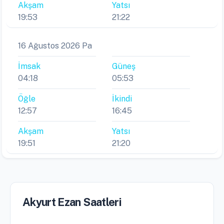
Akşam
Yatsı
19:53
21:22
16 Ağustos 2026 Pa
İmsak
Güneş
04:18
05:53
Öğle
İkindi
12:57
16:45
Akşam
Yatsı
19:51
21:20
Akyurt Ezan Saatleri