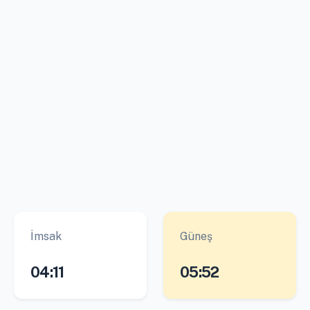
İmsak
Güneş
04:11
05:52