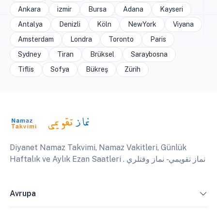
Ankara
izmir
Bursa
Adana
Kayseri
Antalya
Denizli
Köln
NewYork
Viyana
Amsterdam
Londra
Toronto
Paris
Sydney
Tiran
Brüksel
Saraybosna
Tiflis
Sofya
Bükreş
Zürih
Diyanet Namaz Takvimi, Namaz Vakitleri, Günlük
Haftalık ve Aylık Ezan Saatleri . نماز تقويمي - نماز وقتلري
Avrupa