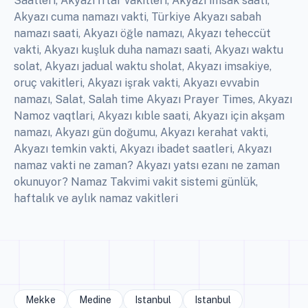
Saatleri, Akyazı İftar vakitleri, Akyazı imsak saati,
Akyazı cuma namazı vakti, Türkiye Akyazı sabah
namazı saati, Akyazı öğle namazı, Akyazı teheccüt
vakti, Akyazı kuşluk duha namazı saati, Akyazı waktu
solat, Akyazı jadual waktu sholat, Akyazı imsakiye,
oruç vakitleri, Akyazı işrak vakti, Akyazı evvabin
namazı, Salat, Salah time Akyazı Prayer Times, Akyazı
Namoz vaqtlari, Akyazı kıble saati, Akyazı için akşam
namazı, Akyazı gün doğumu, Akyazı kerahat vakti,
Akyazı temkin vakti, Akyazı ibadet saatleri, Akyazı
namaz vakti ne zaman? Akyazı yatsı ezanı ne zaman
okunuyor? Namaz Takvimi vakit sistemi günlük,
haftalık ve aylık namaz vakitleri
Mekke
Medine
Istanbul
Istanbul