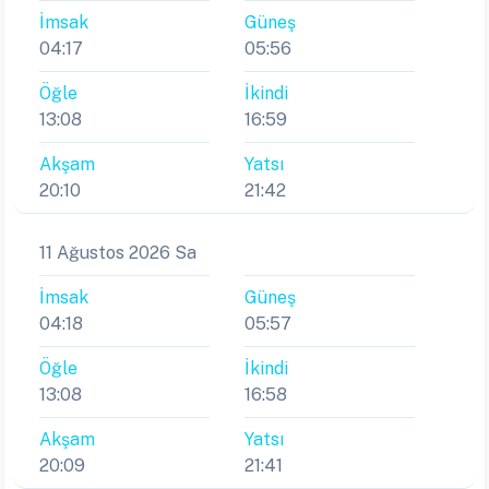
İmsak
Güneş
04:17
05:56
Öğle
İkindi
13:08
16:59
Akşam
Yatsı
20:10
21:42
11 Ağustos 2026 Sa
İmsak
Güneş
04:18
05:57
Öğle
İkindi
13:08
16:58
Akşam
Yatsı
20:09
21:41