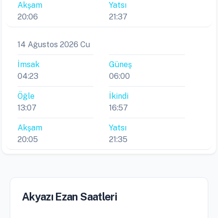
Akşam
Yatsı
20:06
21:37
14 Ağustos 2026 Cu
İmsak
Güneş
04:23
06:00
Öğle
İkindi
13:07
16:57
Akşam
Yatsı
20:05
21:35
Akyazı Ezan Saatleri