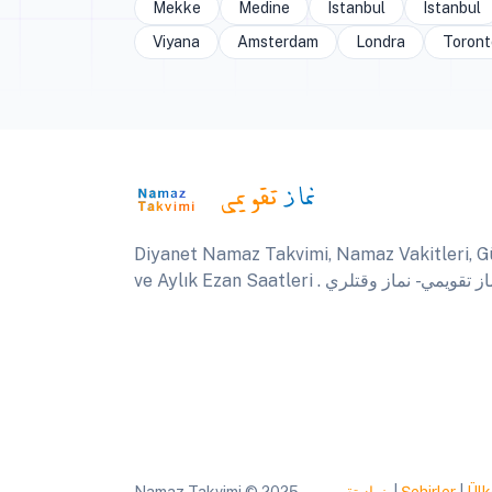
Mekke
Medine
Istanbul
Istanbul
Viyana
Amsterdam
Londra
Toront
Diyanet Namaz Takvimi, Namaz Vakitleri, G
ve Aylık Ezan Saatleri .  تقويمي - نماز وقتلري
Namaz Takvimi © 2025
نماز تقويمي
|
Şehirler
|
Ülk