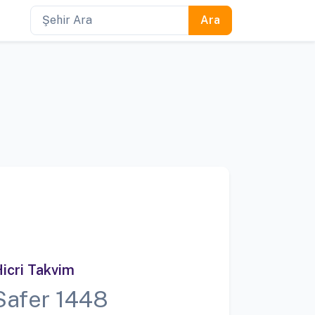
icri Takvim
Safer 1448