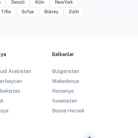
a
Denizli
Köln
NewYork
Tiflis
Sofya
Bükreş
Zürih
sya
Balkanlar
udi Arabistan
Bulgaristan
erbaycan
Makedonya
bekistan
Romanya
ak
Yunanistan
sya
Bosna Hersek