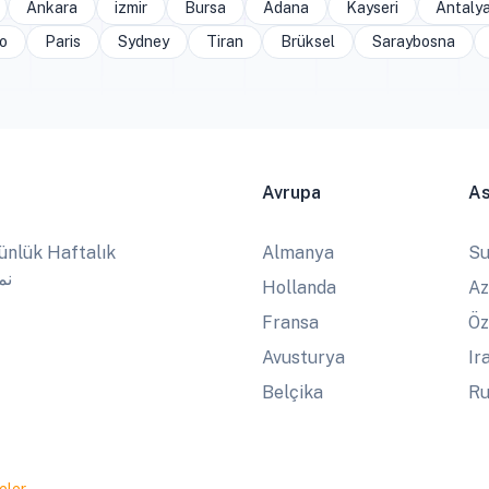
Ankara
izmir
Bursa
Adana
Kayseri
Antaly
o
Paris
Sydney
Tiran
Brüksel
Saraybosna
Avrupa
A
ünlük Haftalık
Almanya
Su
نماز
Hollanda
Az
Fransa
Öz
Avusturya
Ir
Belçika
Ru
eler