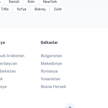
a
Denizli
Köln
NewYork
Tiflis
Sofya
Bükreş
Zürih
sya
Balkanlar
udi Arabistan
Bulgaristan
erbaycan
Makedonya
bekistan
Romanya
ak
Yunanistan
sya
Bosna Hersek