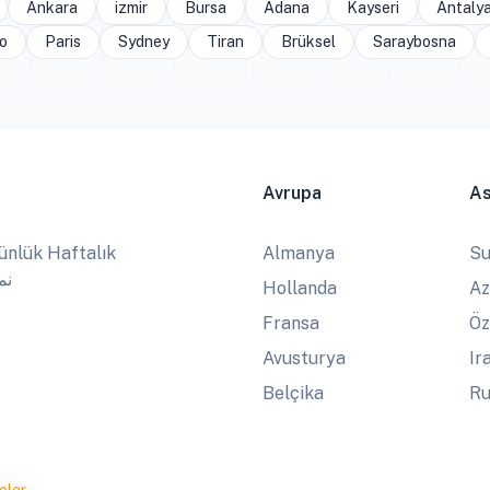
Ankara
izmir
Bursa
Adana
Kayseri
Antaly
o
Paris
Sydney
Tiran
Brüksel
Saraybosna
Avrupa
A
ünlük Haftalık
Almanya
Su
نماز
Hollanda
Az
Fransa
Öz
Avusturya
Ir
Belçika
Ru
eler