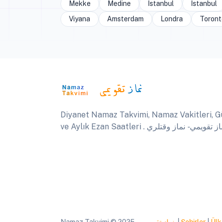
Mekke
Medine
Istanbul
Istanbul
Viyana
Amsterdam
Londra
Toront
Diyanet Namaz Takvimi, Namaz Vakitleri, G
ve Aylık Ezan Saatleri .  تقويمي - نماز وقتلري
Namaz Takvimi © 2025
نماز تقويمي
|
Şehirler
|
Ülk