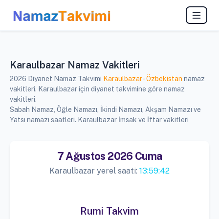
Karaulbazar Namaz Vakitleri
2026 Diyanet Namaz Takvimi
Karaulbazar
-
Özbekistan
namaz
vakitleri. Karaulbazar için diyanet takvimine göre namaz
vakitleri.
Sabah Namaz, Öğle Namazı, İkindi Namazı, Akşam Namazı ve
Yatsı namazı saatleri. Karaulbazar İmsak ve İftar vakitleri
7 Ağustos 2026 Cuma
Karaulbazar yerel saati:
13:59:42
Rumi Takvim