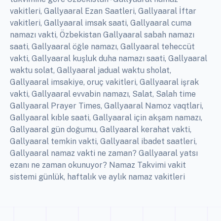
vakitleri, Gallyaaral Ezan Saatleri, Gallyaaral İftar
vakitleri, Gallyaaral imsak saati, Gallyaaral cuma
namazı vakti, Özbekistan Gallyaaral sabah namazı
saati, Gallyaaral öğle namazı, Gallyaaral teheccüt
vakti, Gallyaaral kuşluk duha namazı saati, Gallyaaral
waktu solat, Gallyaaral jadual waktu sholat,
Gallyaaral imsakiye, oruç vakitleri, Gallyaaral işrak
vakti, Gallyaaral evvabin namazı, Salat, Salah time
Gallyaaral Prayer Times, Gallyaaral Namoz vaqtlari,
Gallyaaral kıble saati, Gallyaaral için akşam namazı,
Gallyaaral gün doğumu, Gallyaaral kerahat vakti,
Gallyaaral temkin vakti, Gallyaaral ibadet saatleri,
Gallyaaral namaz vakti ne zaman? Gallyaaral yatsı
ezanı ne zaman okunuyor? Namaz Takvimi vakit
sistemi günlük, haftalık ve aylık namaz vakitleri