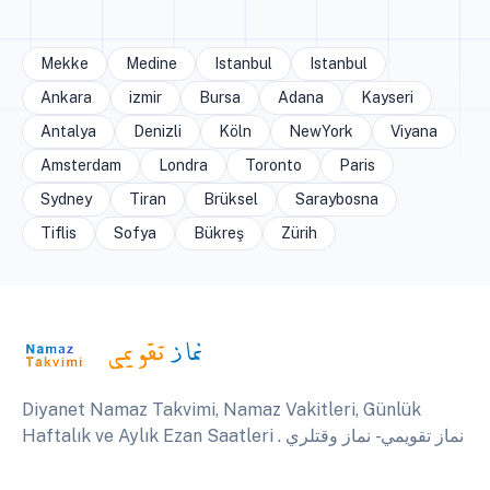
Mekke
Medine
Istanbul
Istanbul
Ankara
izmir
Bursa
Adana
Kayseri
Antalya
Denizli
Köln
NewYork
Viyana
Amsterdam
Londra
Toronto
Paris
Sydney
Tiran
Brüksel
Saraybosna
Tiflis
Sofya
Bükreş
Zürih
Diyanet Namaz Takvimi, Namaz Vakitleri, Günlük
Haftalık ve Aylık Ezan Saatleri . نماز تقويمي - نماز وقتلري