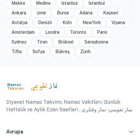
Mekke
Medine
Istanbul
Istanbul
Ankara
izmir
Bursa
Adana
Kayseri
Antalya
Denizli
Köln
NewYork
Viyana
Amsterdam
Londra
Toronto
Paris
Sydney
Tiran
Brüksel
Saraybosna
Tiflis
Sofya
Bükreş
Zürih
Diyanet Namaz Takvimi, Namaz Vakitleri, Günlük
Haftalık ve Aylık Ezan Saatleri . نماز تقويمي - نماز وقتلري
Avrupa