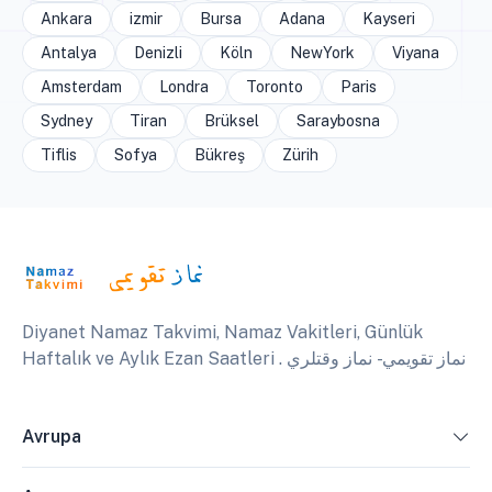
Ankara
izmir
Bursa
Adana
Kayseri
Antalya
Denizli
Köln
NewYork
Viyana
Amsterdam
Londra
Toronto
Paris
Sydney
Tiran
Brüksel
Saraybosna
Tiflis
Sofya
Bükreş
Zürih
Diyanet Namaz Takvimi, Namaz Vakitleri, Günlük
Haftalık ve Aylık Ezan Saatleri . نماز تقويمي - نماز وقتلري
Avrupa