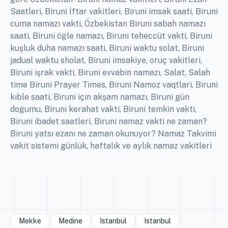
Saatleri, Biruni İftar vakitleri, Biruni imsak saati, Biruni
cuma namazı vakti, Özbekistan Biruni sabah namazı
saati, Biruni öğle namazı, Biruni teheccüt vakti, Biruni
kuşluk duha namazı saati, Biruni waktu solat, Biruni
jadual waktu sholat, Biruni imsakiye, oruç vakitleri,
Biruni işrak vakti, Biruni evvabin namazı, Salat, Salah
time Biruni Prayer Times, Biruni Namoz vaqtlari, Biruni
kıble saati, Biruni için akşam namazı, Biruni gün
doğumu, Biruni kerahat vakti, Biruni temkin vakti,
Biruni ibadet saatleri, Biruni namaz vakti ne zaman?
Biruni yatsı ezanı ne zaman okunuyor? Namaz Takvimi
vakit sistemi günlük, haftalık ve aylık namaz vakitleri
Mekke
Medine
Istanbul
Istanbul