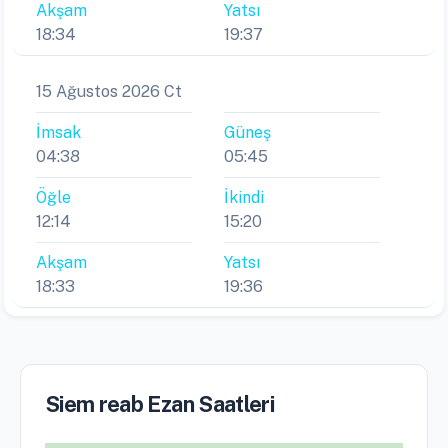
Akşam
Yatsı
18:34
19:37
15 Ağustos 2026 Ct
İmsak
Güneş
04:38
05:45
Öğle
İkindi
12:14
15:20
Akşam
Yatsı
18:33
19:36
Siem reab Ezan Saatleri