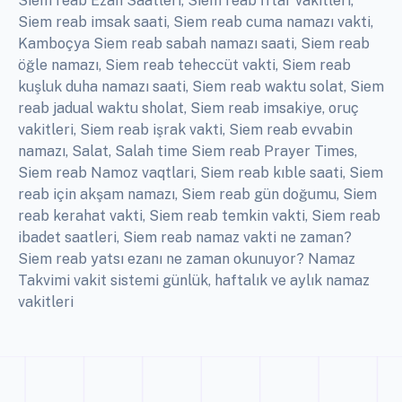
Siem reab Ezan Saatleri, Siem reab İftar vakitleri,
Siem reab imsak saati, Siem reab cuma namazı vakti,
Kamboçya Siem reab sabah namazı saati, Siem reab
öğle namazı, Siem reab teheccüt vakti, Siem reab
kuşluk duha namazı saati, Siem reab waktu solat, Siem
reab jadual waktu sholat, Siem reab imsakiye, oruç
vakitleri, Siem reab işrak vakti, Siem reab evvabin
namazı, Salat, Salah time Siem reab Prayer Times,
Siem reab Namoz vaqtlari, Siem reab kıble saati, Siem
reab için akşam namazı, Siem reab gün doğumu, Siem
reab kerahat vakti, Siem reab temkin vakti, Siem reab
ibadet saatleri, Siem reab namaz vakti ne zaman?
Siem reab yatsı ezanı ne zaman okunuyor? Namaz
Takvimi vakit sistemi günlük, haftalık ve aylık namaz
vakitleri