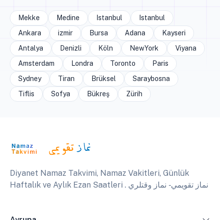
Mekke
Medine
Istanbul
Istanbul
Ankara
izmir
Bursa
Adana
Kayseri
Antalya
Denizli
Köln
NewYork
Viyana
Amsterdam
Londra
Toronto
Paris
Sydney
Tiran
Brüksel
Saraybosna
Tiflis
Sofya
Bükreş
Zürih
Diyanet Namaz Takvimi, Namaz Vakitleri, Günlük
Haftalık ve Aylık Ezan Saatleri . نماز تقويمي - نماز وقتلري
Avrupa