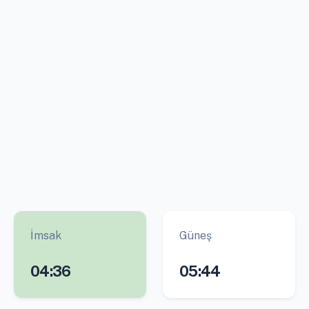
İmsak
Güneş
04:36
05:44