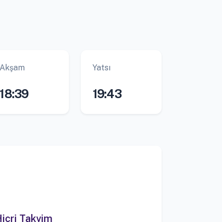
Akşam
Yatsı
18:39
19:43
icri Takvim