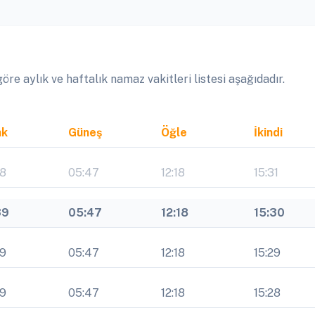
 aylık ve haftalık namaz vakitleri listesi aşağıdadır.
ak
Güneş
Öğle
İkindi
38
05:47
12:18
15:31
39
05:47
12:18
15:30
39
05:47
12:18
15:29
39
05:47
12:18
15:28