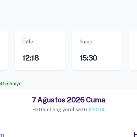
Öğle
İkindi
12:18
15:30
 45 saniye
7 Ağustos 2026 Cuma
Battambang yerel saati:
2:50:14
im
H