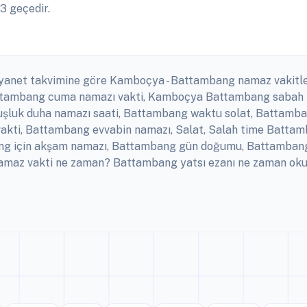
3 geçedir.
diyanet takvimine göre Kamboçya - Battambang namaz vakitl
Battambang cuma namazı vakti, Kamboçya Battambang sabah 
şluk duha namazı saati, Battambang waktu solat, Battamba
k vakti, Battambang evvabin namazı, Salat, Salah time Bat
ang için akşam namazı, Battambang gün doğumu, Battambang
amaz vakti ne zaman? Battambang yatsı ezanı ne zaman oku