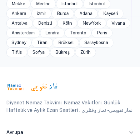
Mekke
Medine
Istanbul
Istanbul
Ankara
izmir
Bursa
Adana
Kayseri
Antalya
Denizli
Köln
NewYork
Viyana
Amsterdam
Londra
Toronto
Paris
Sydney
Tiran
Brüksel
Saraybosna
Tiflis
Sofya
Bükreş
Zürih
Diyanet Namaz Takvimi, Namaz Vakitleri, Günlük
Haftalık ve Aylık Ezan Saatleri . نماز تقويمي - نماز وقتلري
Avrupa