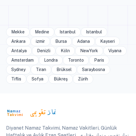
Mekke
Medine
Istanbul
Istanbul
Ankara
izmir
Bursa
Adana
Kayseri
Antalya
Denizli
Köln
NewYork
Viyana
Amsterdam
Londra
Toronto
Paris
Sydney
Tiran
Brüksel
Saraybosna
Tiflis
Sofya
Bükreş
Zürih
Diyanet Namaz Takvimi, Namaz Vakitleri, Günlük
Haftalık ve Aylık Ezan Saatleri . نماز تقويمي - نماز وقتلري