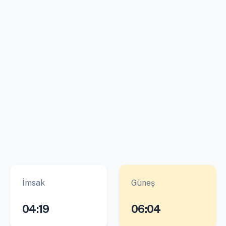
İmsak
Güneş
04:19
06:04