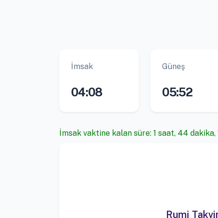
İmsak
Güneş
04:08
05:52
İmsak vaktine kalan süre: 1 saat, 44 dakika,
Rumi Takv