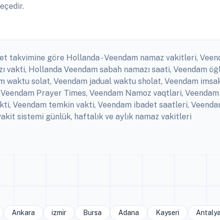
eçedir.
et takvimine göre Hollanda - Veendam namaz vakitleri, Veend
 vakti, Hollanda Veendam sabah namazı saati, Veendam öğl
waktu solat, Veendam jadual waktu sholat, Veendam imsakiye
 Veendam Prayer Times, Veendam Namoz vaqtlari, Veendam k
i, Veendam temkin vakti, Veendam ibadet saatleri, Veend
it sistemi günlük, haftalık ve aylık namaz vakitleri
Ankara
izmir
Bursa
Adana
Kayseri
Antaly