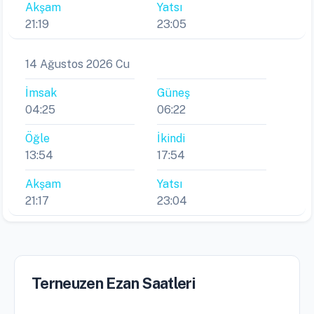
Akşam
Yatsı
21:19
23:05
14 Ağustos 2026 Cu
İmsak
Güneş
04:25
06:22
Öğle
İkindi
13:54
17:54
Akşam
Yatsı
21:17
23:04
Terneuzen Ezan Saatleri