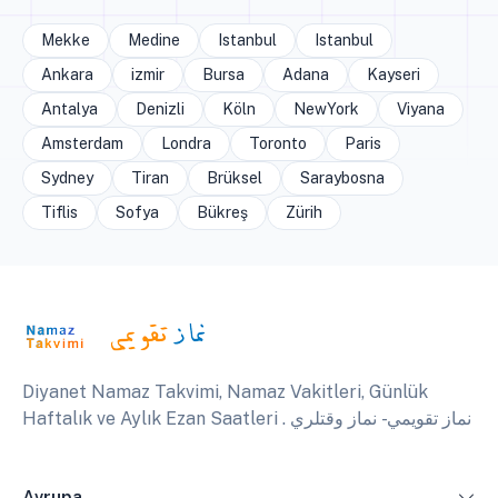
Mekke
Medine
Istanbul
Istanbul
Ankara
izmir
Bursa
Adana
Kayseri
Antalya
Denizli
Köln
NewYork
Viyana
Amsterdam
Londra
Toronto
Paris
Sydney
Tiran
Brüksel
Saraybosna
Tiflis
Sofya
Bükreş
Zürih
Diyanet Namaz Takvimi, Namaz Vakitleri, Günlük
Haftalık ve Aylık Ezan Saatleri . نماز تقويمي - نماز وقتلري
Avrupa