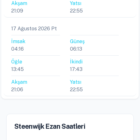
Akşam
Yatsı
21:09
22:55
17 Ağustos 2026 Pt
İmsak
Güneş
04:16
06:13
Öğle
İkindi
13:45
17:43
Akşam
Yatsı
21:06
22:55
Steenwijk Ezan Saatleri