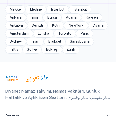
Mekke
Medine
Istanbul
Istanbul
Ankara
izmir
Bursa
Adana
Kayseri
Antalya
Denizli
Köln
NewYork
Viyana
Amsterdam
Londra
Toronto
Paris
Sydney
Tiran
Brüksel
Saraybosna
Tiflis
Sofya
Bükreş
Zürih
Diyanet Namaz Takvimi, Namaz Vakitleri, Günlük
Haftalık ve Aylık Ezan Saatleri . نماز تقويمي - نماز وقتلري
Avrupa