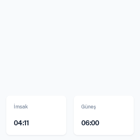
İmsak
Güneş
04:11
06:00