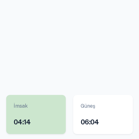
İmsak
Güneş
04:14
06:04