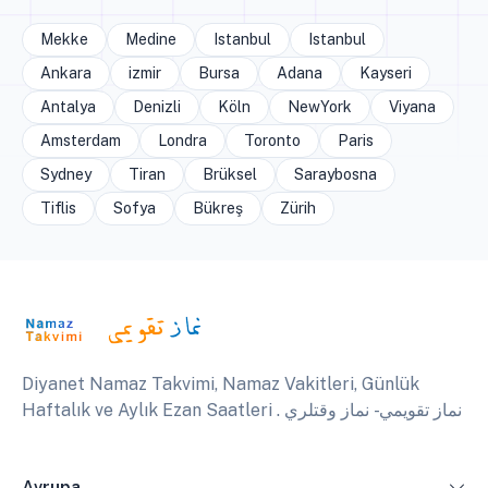
Mekke
Medine
Istanbul
Istanbul
Ankara
izmir
Bursa
Adana
Kayseri
Antalya
Denizli
Köln
NewYork
Viyana
Amsterdam
Londra
Toronto
Paris
Sydney
Tiran
Brüksel
Saraybosna
Tiflis
Sofya
Bükreş
Zürih
Diyanet Namaz Takvimi, Namaz Vakitleri, Günlük
Haftalık ve Aylık Ezan Saatleri . نماز تقويمي - نماز وقتلري
Avrupa