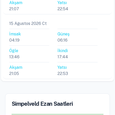
Akşam
Yatsı
21:07
22:54
15 Ağustos 2026 Ct
İmsak
Güneş
04:19
06:16
Öğle
İkindi
13:46
17:44
Akşam
Yatsı
21:05
22:53
Simpelveld Ezan Saatleri