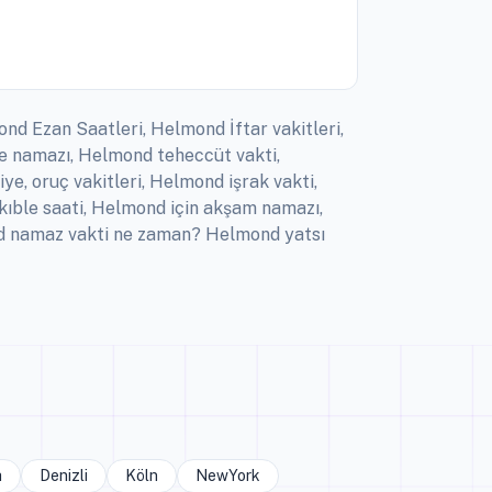
nd Ezan Saatleri, Helmond İftar vakitleri,
 namazı, Helmond teheccüt vakti,
, oruç vakitleri, Helmond işrak vakti,
ıble saati, Helmond için akşam namazı,
d namaz vakti ne zaman? Helmond yatsı
a
Denizli
Köln
NewYork