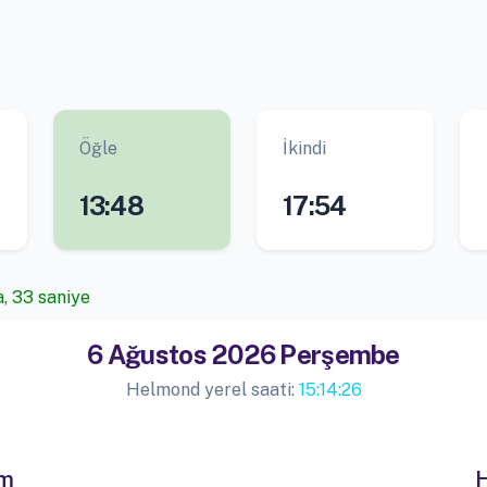
Öğle
İkindi
13:48
17:54
a, 33 saniye
6 Ağustos 2026 Perşembe
Helmond yerel saati:
15:14:26
im
H