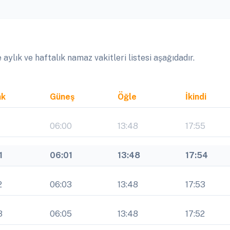
lık ve haftalık namaz vakitleri listesi aşağıdadır.
ak
Güneş
Öğle
İkindi
1
06:00
13:48
17:55
1
06:01
13:48
17:54
2
06:03
13:48
17:53
3
06:05
13:48
17:52