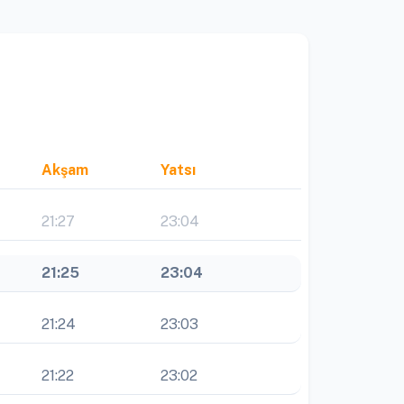
Akşam
Yatsı
21:27
23:04
21:25
23:04
21:24
23:03
21:22
23:02