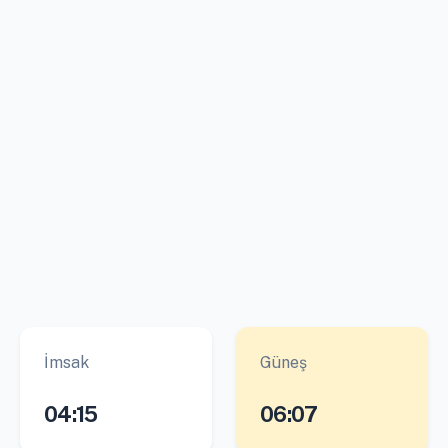
İmsak
Güneş
04:15
06:07