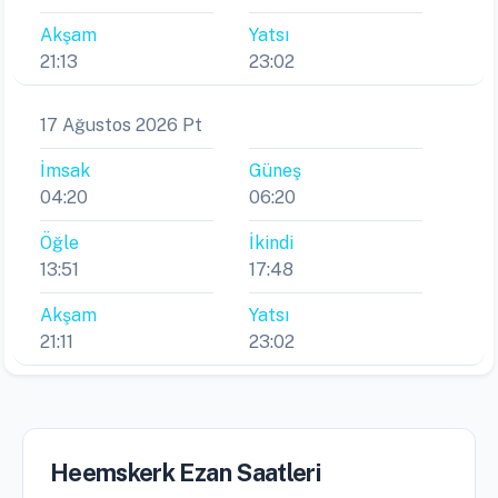
Akşam
Yatsı
21:13
23:02
17 Ağustos 2026 Pt
İmsak
Güneş
04:20
06:20
Öğle
İkindi
13:51
17:48
Akşam
Yatsı
21:11
23:02
Heemskerk Ezan Saatleri