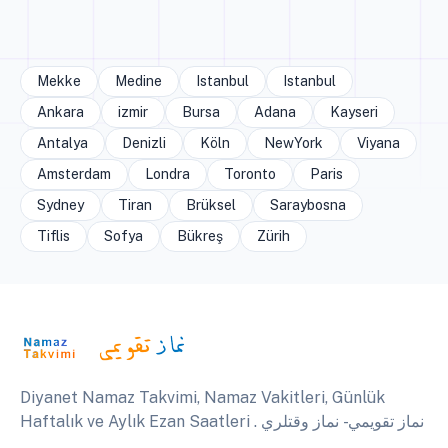
Mekke
Medine
Istanbul
Istanbul
Ankara
izmir
Bursa
Adana
Kayseri
Antalya
Denizli
Köln
NewYork
Viyana
Amsterdam
Londra
Toronto
Paris
Sydney
Tiran
Brüksel
Saraybosna
Tiflis
Sofya
Bükreş
Zürih
Diyanet Namaz Takvimi, Namaz Vakitleri, Günlük
Haftalık ve Aylık Ezan Saatleri . نماز تقويمي - نماز وقتلري