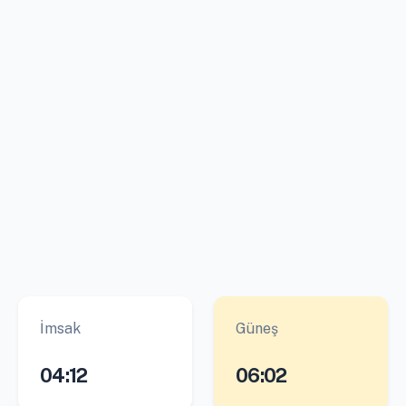
İmsak
Güneş
04:12
06:02