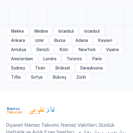
Mekke
Medine
Istanbul
Istanbul
Ankara
izmir
Bursa
Adana
Kayseri
Antalya
Denizli
Köln
NewYork
Viyana
Amsterdam
Londra
Toronto
Paris
Sydney
Tiran
Brüksel
Saraybosna
Tiflis
Sofya
Bükreş
Zürih
Diyanet Namaz Takvimi, Namaz Vakitleri, Günlük
Haftalık ve Aylık Ezan Saatleri . نماز تقويمي - نماز وقتلري