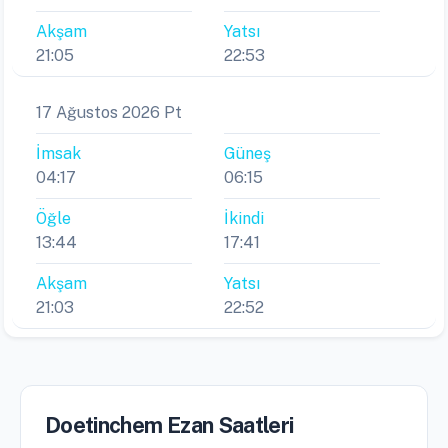
Akşam
Yatsı
21:05
22:53
17 Ağustos 2026 Pt
İmsak
Güneş
04:17
06:15
Öğle
İkindi
13:44
17:41
Akşam
Yatsı
21:03
22:52
Doetinchem Ezan Saatleri