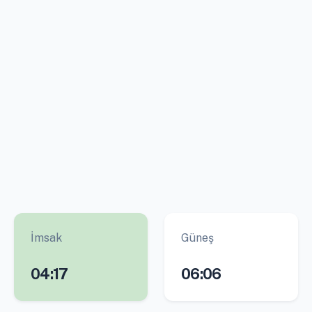
İmsak
Güneş
04:17
06:06