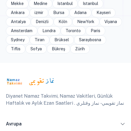
Mekke
Medine
Istanbul
Istanbul
Ankara
izmir
Bursa
Adana
Kayseri
Antalya
Denizli
Köln
NewYork
Viyana
Amsterdam
Londra
Toronto
Paris
Sydney
Tiran
Brüksel
Saraybosna
Tiflis
Sofya
Bükreş
Zürih
Diyanet Namaz Takvimi, Namaz Vakitleri, Günlük
Haftalık ve Aylık Ezan Saatleri . نماز تقويمي - نماز وقتلري
Avrupa