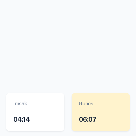
İmsak
Güneş
04:14
06:07