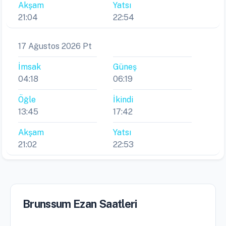
Akşam
Yatsı
21:04
22:54
17 Ağustos 2026 Pt
İmsak
Güneş
04:18
06:19
Öğle
İkindi
13:45
17:42
Akşam
Yatsı
21:02
22:53
Brunssum Ezan Saatleri