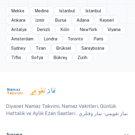
Mekke
Medine
Istanbul
Istanbul
Ankara
izmir
Bursa
Adana
Kayseri
Antalya
Denizli
Köln
NewYork
Viyana
Amsterdam
Londra
Toronto
Paris
Sydney
Tiran
Brüksel
Saraybosna
Tiflis
Sofya
Bükreş
Zürih
Diyanet Namaz Takvimi, Namaz Vakitleri, Günlük
Haftalık ve Aylık Ezan Saatleri . نماز تقويمي - نماز وقتلري
Avrupa