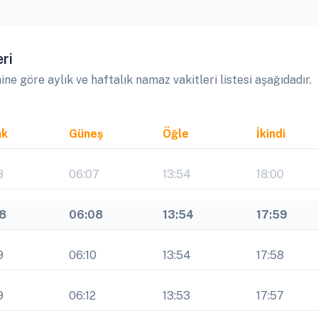
ri
 göre aylık ve haftalık namaz vakitleri listesi aşağıdadır.
ak
Güneş
Öğle
İkindi
8
06:07
13:54
18:00
18
06:08
13:54
17:59
9
06:10
13:54
17:58
9
06:12
13:53
17:57