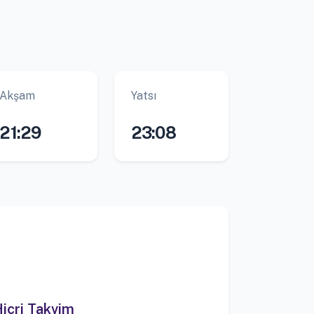
Akşam
Yatsı
21:29
23:08
icri Takvim