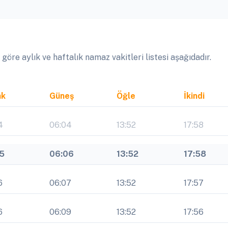
re aylık ve haftalık namaz vakitleri listesi aşağıdadır.
ak
Güneş
Öğle
İkindi
4
06:04
13:52
17:58
15
06:06
13:52
17:58
6
06:07
13:52
17:57
6
06:09
13:52
17:56