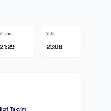
Akşam
Yatsı
21:29
23:08
icri Takvim