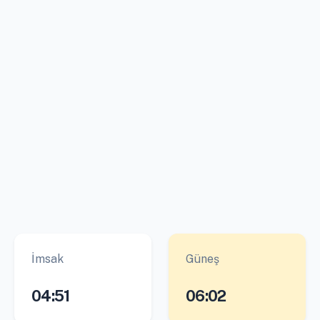
İmsak
Güneş
04:51
06:02