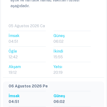
aylık ve haftalık namaz vakitleri listesi
aşağıdadır.
05 Ağustos 2026 Ca
İmsak
Güneş
04:51
06:02
Öğle
İkindi
12:42
15:55
Akşam
Yatsı
19:12
20:19
06 Ağustos 2026 Pe
İmsak
Güneş
04:51
06:02