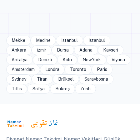
Mekke
Medine
Istanbul
Istanbul
Ankara
izmir
Bursa
Adana
Kayseri
Antalya
Denizli
Köln
NewYork
Viyana
Amsterdam
Londra
Toronto
Paris
Sydney
Tiran
Brüksel
Saraybosna
Tiflis
Sofya
Bükreş
Zürih
Diyanet Namaz Takvimi, Namaz Vakitleri, Günlük