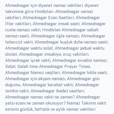
Ahmednagar için diyanet namaz vakitleri, diyanet
takvimine göre Hindistan - Ahmednagar namaz
vakitleri, Ahmednagar Ezan Saatleri, Ahmednagar
İftar vakitleri, Ahmednagar imsak saati, Ahmednagar
cuma namazı vakti, Hindistan Ahmednagar sabah
namazı saati, Ahmednagar öğle namazı, Ahmednagar
teheccüt vakti, Ahmednagar kuşluk duha namazı saati,
Ahmednagar waktu solat, Ahmednagar jadual waktu
sholat, Ahmednagar imsakiye, oruç vakitleri,
Ahmednagar işrak vakti, Ahmednagar evvabin namazı,
Salat, Salah time Ahmednagar Prayer Times,
Ahmednagar Namoz vaqtlari, Ahmednagar kıble saati,
Ahmednagar için akşam namazı, Ahmednagar gün
doğumu, Ahmednagar kerahat vakti, Ahmednagar
temkin vakti, Ahmednagar ibadet saatleri,
Ahmednagar namaz vakti ne zaman? Ahmednagar
yatsı ezanı ne zaman okunuyor? Namaz Takvimi vakit
sistemi günlük, haftalık ve aylık namaz vakitleri