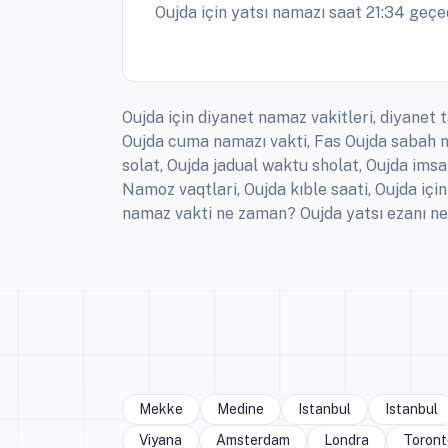
Oujda için yatsı namazı saat 21:34 geçed
Oujda için diyanet namaz vakitleri, diyanet t
Oujda cuma namazı vakti, Fas Oujda sabah n
solat, Oujda jadual waktu sholat, Oujda imsa
Namoz vaqtlari, Oujda kıble saati, Oujda iç
namaz vakti ne zaman? Oujda yatsı ezanı ne
Mekke
Medine
Istanbul
Istanbul
Viyana
Amsterdam
Londra
Toront