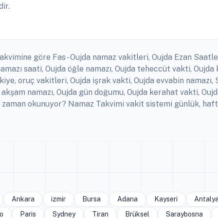
ir.
akvimine göre Fas - Oujda namaz vakitleri, Oujda Ezan Saatleri
amazı saati, Oujda öğle namazı, Oujda teheccüt vakti, Oujda
kiye, oruç vakitleri, Oujda işrak vakti, Oujda evvabin namazı
in akşam namazı, Oujda gün doğumu, Oujda kerahat vakti, Oujda
 zaman okunuyor? Namaz Takvimi vakit sistemi günlük, hafta
Ankara
izmir
Bursa
Adana
Kayseri
Antaly
o
Paris
Sydney
Tiran
Brüksel
Saraybosna