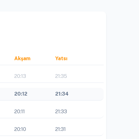
Akşam
Yatsı
20:13
21:35
20:12
21:34
20:11
21:33
20:10
21:31