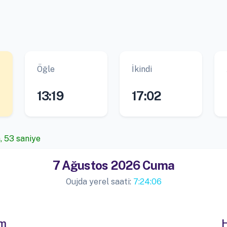
Öğle
İkindi
13:19
17:02
, 53 saniye
7 Ağustos 2026 Cuma
Oujda yerel saati:
7:24:06
im
H