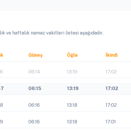
k ve haftalık namaz vakitleri listesi aşağıdadır.
ak
Güneş
Öğle
İkindi
46
06:14
13:19
17:02
47
06:15
13:19
17:02
48
06:16
13:18
17:02
49
06:16
13:18
17:01