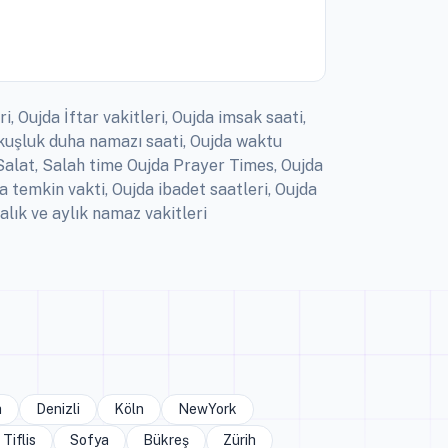
, Oujda İftar vakitleri, Oujda imsak saati,
 kuşluk duha namazı saati, Oujda waktu
, Salat, Salah time Oujda Prayer Times, Oujda
 temkin vakti, Oujda ibadet saatleri, Oujda
lık ve aylık namaz vakitleri
a
Denizli
Köln
NewYork
Tiflis
Sofya
Bükreş
Zürih