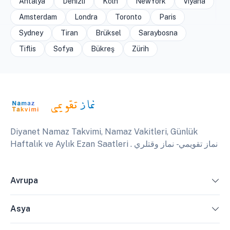
Antalya
Denizli
Köln
NewYork
Viyana
Amsterdam
Londra
Toronto
Paris
Sydney
Tiran
Brüksel
Saraybosna
Tiflis
Sofya
Bükreş
Zürih
Diyanet Namaz Takvimi, Namaz Vakitleri, Günlük
Haftalık ve Aylık Ezan Saatleri . نماز تقويمي - نماز وقتلري
Avrupa
Asya