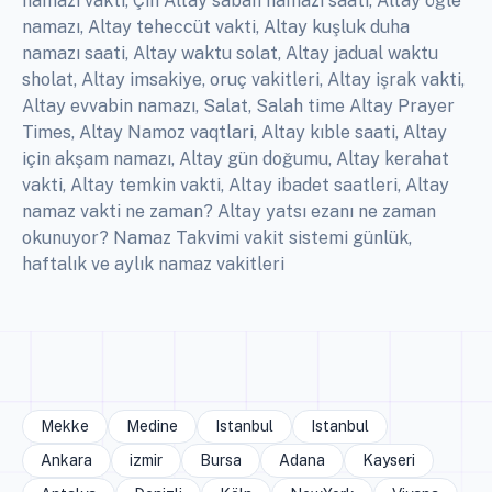
namazı vakti, Çin Altay sabah namazı saati, Altay öğle
namazı, Altay teheccüt vakti, Altay kuşluk duha
namazı saati, Altay waktu solat, Altay jadual waktu
sholat, Altay imsakiye, oruç vakitleri, Altay işrak vakti,
Altay evvabin namazı, Salat, Salah time Altay Prayer
Times, Altay Namoz vaqtlari, Altay kıble saati, Altay
için akşam namazı, Altay gün doğumu, Altay kerahat
vakti, Altay temkin vakti, Altay ibadet saatleri, Altay
namaz vakti ne zaman? Altay yatsı ezanı ne zaman
okunuyor? Namaz Takvimi vakit sistemi günlük,
haftalık ve aylık namaz vakitleri
Mekke
Medine
Istanbul
Istanbul
Ankara
izmir
Bursa
Adana
Kayseri