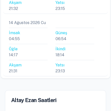
Akşam
Yatsı
21:32
23:15
14 Ağustos 2026 Cu
İmsak
Güneş
04:55
06:54
Öğle
İkindi
14:17
18:14
Akşam
Yatsı
21:31
23:13
Altay Ezan Saatleri