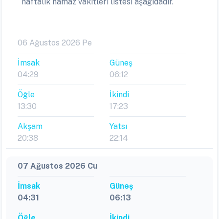
haftalık namaz vakitleri listesi aşağıdadır.
06 Ağustos 2026 Pe
İmsak
Güneş
04:29
06:12
Öğle
İkindi
13:30
17:23
Akşam
Yatsı
20:38
22:14
07 Ağustos 2026 Cu
İmsak
Güneş
04:31
06:13
Öğle
İkindi