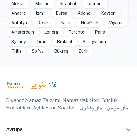
Mekke
Medine
Istanbul
Istanbul
Ankara
izmir
Bursa
Adana
Kayseri
Antalya
Denizli
Köln
NewYork
Viyana
Amsterdam
Londra
Toronto
Paris
Sydney
Tiran
Brüksel
Saraybosna
Tiflis
Sofya
Bükreş
Zürih
Diyanet Namaz Takvimi, Namaz Vakitleri, Günlük
Haftalık ve Aylık Ezan Saatleri . نماز تقويمي - نماز وقتلري
Avrupa