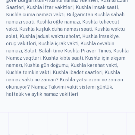
göre Bulgaristan - Kushla namaz vakitleri, Kushla Ezan
Saatleri, Kushla İftar vakitleri, Kushla imsak saati,
Kushla cuma namazı vakti, Bulgaristan Kushla sabah
namazı saati, Kushla öğle namazı, Kushla teheccüt
vakti, Kushla kuşluk duha namazı saati, Kushla waktu
solat, Kushla jadual waktu sholat, Kushla imsakiye,
oruç vakitleri, Kushla işrak vakti, Kushla evvabin
namazı, Salat, Salah time Kushla Prayer Times, Kushla
Namoz vaqtlari, Kushla kıble saati, Kushla için akşam
namazı, Kushla gün doğumu, Kushla kerahat vakti,
Kushla temkin vakti, Kushla ibadet saatleri, Kushla
namaz vakti ne zaman? Kushla yatsı ezanı ne zaman
okunuyor? Namaz Takvimi vakit sistemi günlük,
haftalık ve aylık namaz vakitleri