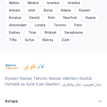
Mekke
Medine
Istanbul
Istanbul
Ankara
izmir
Bursa
Adana
Kayseri
Antalya
Denizli
Köln
NewYork
Viyana
Amsterdam
Londra
Toronto
Paris
Sydney
Tiran
Brüksel
Saraybosna
Tiflis
Sofya
Bükreş
Zürih
Diyanet Namaz Takvimi, Namaz Vakitleri, Günlük
Haftalık ve Aylık Ezan Saatleri . نماز تقويمي - نماز وقتلري
Avrupa