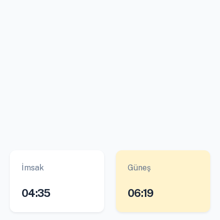
İmsak
Güneş
04:35
06:19