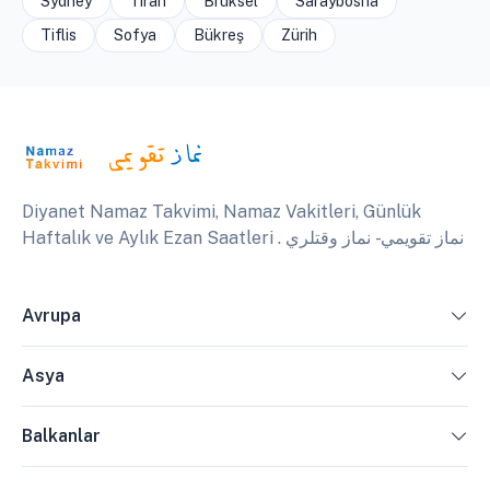
Sydney
Tiran
Brüksel
Saraybosna
Tiflis
Sofya
Bükreş
Zürih
Diyanet Namaz Takvimi, Namaz Vakitleri, Günlük
Haftalık ve Aylık Ezan Saatleri . نماز تقويمي - نماز وقتلري
Avrupa
Asya
Balkanlar