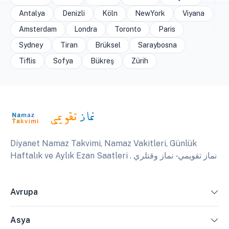
Antalya
Denizli
Köln
NewYork
Viyana
Amsterdam
Londra
Toronto
Paris
Sydney
Tiran
Brüksel
Saraybosna
Tiflis
Sofya
Bükreş
Zürih
Diyanet Namaz Takvimi, Namaz Vakitleri, Günlük
Haftalık ve Aylık Ezan Saatleri . نماز تقويمي - نماز وقتلري
Avrupa
Asya