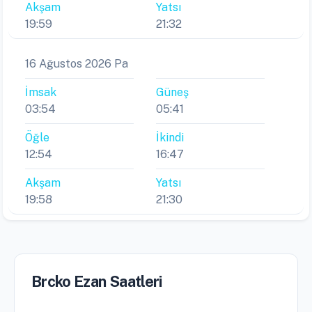
Akşam
Yatsı
19:59
21:32
16 Ağustos 2026 Pa
İmsak
Güneş
03:54
05:41
Öğle
İkindi
12:54
16:47
Akşam
Yatsı
19:58
21:30
Brcko Ezan Saatleri