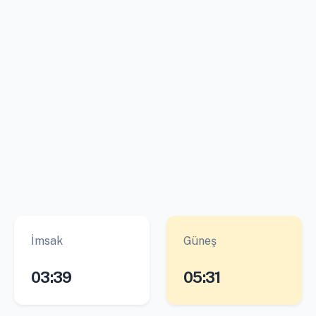
İmsak
Güneş
03:39
05:31