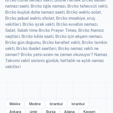
Brcko cuma namazı vakti, Bosna Hersek Brcko sabah
namazı saati, Brcko öğle namazı, Brcko teheccüt vakti,
Brcko kuşluk duha namazı saati, Brcko waktu solat,
Brcko jadual waktu sholat, Brcko imsakiye, oruç
vakitleri, Brcko işrak vakti, Brcko evvabin namazı,
Salat, Salah time Brcko Prayer Times, Brcko Namoz
vaqtlari, Brcko kıble saati, Brcko için akşam namazı,
Brcko gün doğumu, Brcko kerahat vakti, Brcko temkin
vakti, Brcko ibadet saatleri, Brcko namaz vakti ne
zaman? Brcko yatsı ezanı ne zaman okunuyor? Namaz
Takvimi vakit sistemi günlük, haftalık ve aylık namaz
vakitleri
Mekke
Medine
Istanbul
Istanbul
Ankara
izmir
Bursa
Adana
Kayseri