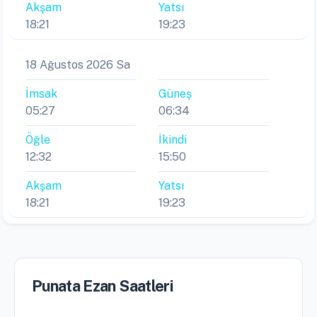
Akşam
Yatsı
18:21
19:23
18 Ağustos 2026 Sa
İmsak
Güneş
05:27
06:34
Öğle
İkindi
12:32
15:50
Akşam
Yatsı
18:21
19:23
Punata Ezan Saatleri