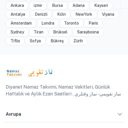
Ankara
izmir
Bursa
Adana
Kayseri
Antalya
Denizli
Köln
NewYork
Viyana
Amsterdam
Londra
Toronto
Paris
Sydney
Tiran
Brüksel
Saraybosna
Tiflis
Sofya
Bükreş
Zürih
Diyanet Namaz Takvimi, Namaz Vakitleri, Günlük
Haftalık ve Aylık Ezan Saatleri . نماز تقويمي - نماز وقتلري
Avrupa