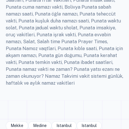
Saatleri, Punata İftar vakitleri, Punata imsak saati,
Punata cuma namazı vakti, Bolivya Punata sabah
namazı saati, Punata öğle namazı, Punata teheccüt
vakti, Punata kuşluk duha namazı saati, Punata waktu
solat, Punata jadual waktu sholat, Punata imsakiye,
oruç vakitleri, Punata işrak vakti, Punata evvabin
namazı, Salat, Salah time Punata Prayer Times,
Punata Namoz vaqtlari, Punata kıble saati, Punata için
akşam namazı, Punata gün doğumu, Punata kerahat
vakti, Punata temkin vakti, Punata ibadet saatleri,
Punata namaz vakti ne zaman? Punata yatsı ezanı ne
zaman okunuyor? Namaz Takvimi vakit sistemi günlük,
haftalık ve aylık namaz vakitleri
Mekke
Medine
Istanbul
Istanbul