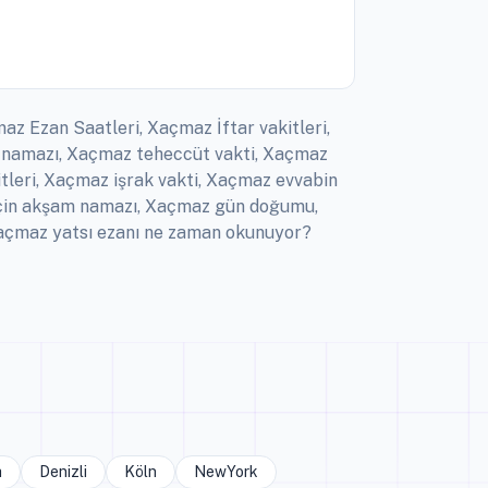
z Ezan Saatleri, Xaçmaz İftar vakitleri,
 namazı, Xaçmaz teheccüt vakti, Xaçmaz
tleri, Xaçmaz işrak vakti, Xaçmaz evvabin
için akşam namazı, Xaçmaz gün doğumu,
açmaz yatsı ezanı ne zaman okunuyor?
a
Denizli
Köln
NewYork