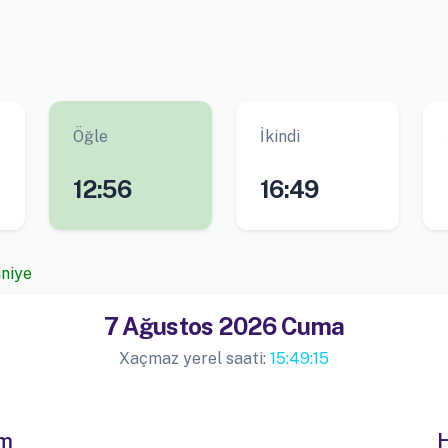
Öğle
İkindi
12:56
16:49
aniye
7 Ağustos 2026 Cuma
Xaçmaz yerel saati:
15:49:15
im
H