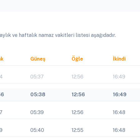
ık ve haftalık namaz vakitleri listesi aşağıdadır.
ak
Güneş
Öğle
İkindi
54
05:37
12:56
16:49
56
05:38
12:56
16:49
7
05:39
12:56
16:48
9
05:40
12:55
16:48