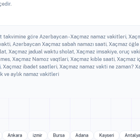
edir.
et takvimine göre Azerbaycan - Xaçmaz namaz vakitleri, Xaçma
akti, Azerbaycan Xaçmaz sabah namazı saati, Xaçmaz öğle
at, Xaçmaz jadual waktu sholat, Xaçmaz imsakiye, oruç vaki
Times, Xaçmaz Namoz vaqtlari, Xaçmaz kıble saati, Xaçmaz 
i, Xaçmaz ibadet saatleri, Xaçmaz namaz vakti ne zaman? X
k ve aylık namaz vakitleri
Ankara
izmir
Bursa
Adana
Kayseri
Antaly