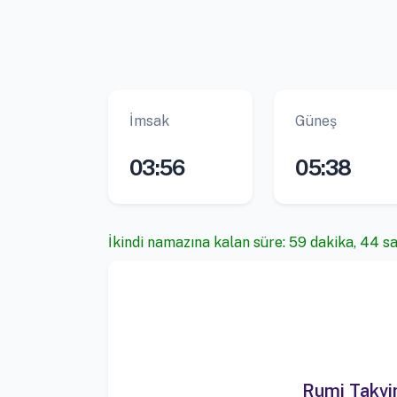
İmsak
Güneş
03:56
05:38
İkindi namazına kalan süre: 59 dakika, 44 s
Rumi Takv