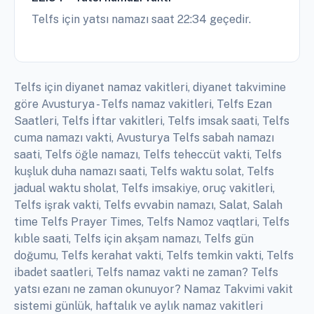
Telfs için yatsı namazı saat 22:34 geçedir.
Telfs için diyanet namaz vakitleri, diyanet takvimine
göre Avusturya - Telfs namaz vakitleri, Telfs Ezan
Saatleri, Telfs İftar vakitleri, Telfs imsak saati, Telfs
cuma namazı vakti, Avusturya Telfs sabah namazı
saati, Telfs öğle namazı, Telfs teheccüt vakti, Telfs
kuşluk duha namazı saati, Telfs waktu solat, Telfs
jadual waktu sholat, Telfs imsakiye, oruç vakitleri,
Telfs işrak vakti, Telfs evvabin namazı, Salat, Salah
time Telfs Prayer Times, Telfs Namoz vaqtlari, Telfs
kıble saati, Telfs için akşam namazı, Telfs gün
doğumu, Telfs kerahat vakti, Telfs temkin vakti, Telfs
ibadet saatleri, Telfs namaz vakti ne zaman? Telfs
yatsı ezanı ne zaman okunuyor? Namaz Takvimi vakit
sistemi günlük, haftalık ve aylık namaz vakitleri