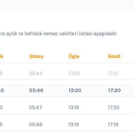
 aylık ve haftalık namaz vakitleri listesi aşağıdadır.
ak
Güneş
Öğle
İkindi
8
05:44
13:20
17:21
40
05:46
13:20
17:20
43
05:47
13:19
17:20
45
05:48
13:19
17:19