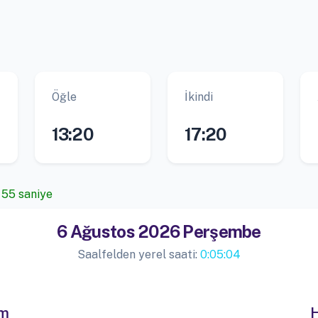
Öğle
İkindi
13:20
17:20
, 54 saniye
6 Ağustos 2026 Perşembe
Saalfelden yerel saati:
0:05:05
im
H