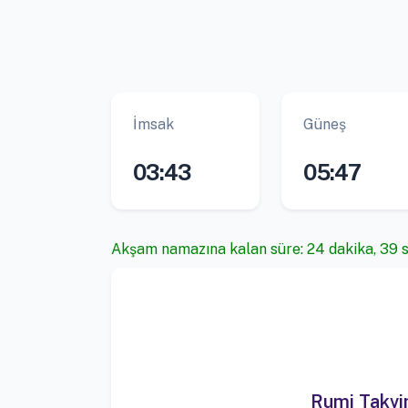
İmsak
Güneş
03:43
05:47
Akşam namazına kalan süre: 24 dakika, 38 
Rumi Takv