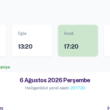
Öğle
İkindi
13:20
17:20
saniye
6 Ağustos 2026 Perşembe
Heiligenblut yerel saati:
20:17:21
im
H