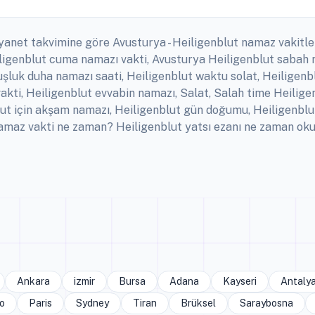
iyanet takvimine göre Avusturya - Heiligenblut namaz vakitle
Heiligenblut cuma namazı vakti, Avusturya Heiligenblut sabah 
uşluk duha namazı saati, Heiligenblut waktu solat, Heiligenb
k vakti, Heiligenblut evvabin namazı, Salat, Salah time Heil
blut için akşam namazı, Heiligenblut gün doğumu, Heiligenblu
 namaz vakti ne zaman? Heiligenblut yatsı ezanı ne zaman o
Ankara
izmir
Bursa
Adana
Kayseri
Antaly
o
Paris
Sydney
Tiran
Brüksel
Saraybosna