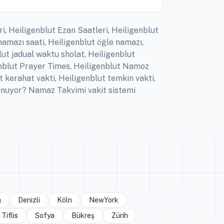
ri, Heiligenblut Ezan Saatleri, Heiligenblut
namazı saati, Heiligenblut öğle namazı,
lut jadual waktu sholat, Heiligenblut
igenblut Prayer Times, Heiligenblut Namoz
t kerahat vakti, Heiligenblut temkin vakti,
kunuyor? Namaz Takvimi vakit sistemi
a
Denizli
Köln
NewYork
Tiflis
Sofya
Bükreş
Zürih