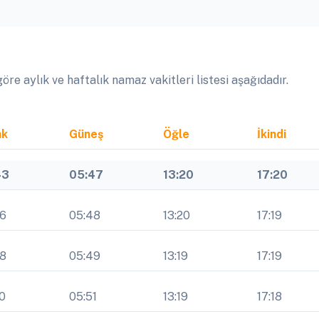
re aylık ve haftalık namaz vakitleri listesi aşağıdadır.
ak
Güneş
Öğle
İkindi
43
05:47
13:20
17:20
46
05:48
13:20
17:19
48
05:49
13:19
17:19
0
05:51
13:19
17:18