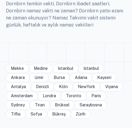
Dornbirn temkin vakti, Dornbirn ibadet saatleri,
Dornbirn namaz vakti ne zaman? Dornbirn yatsı ezanı
ne zaman okunuyor? Namaz Takvimi vakit sistemi
günlük, haftalık ve aylık namaz vakitleri
Mekke
Medine
Istanbul
Istanbul
Ankara
izmir
Bursa
Adana
Kayseri
Antalya
Denizli
Köln
NewYork
Viyana
Amsterdam
Londra
Toronto
Paris
Sydney
Tiran
Brüksel
Saraybosna
Tiflis
Sofya
Bükreş
Zürih