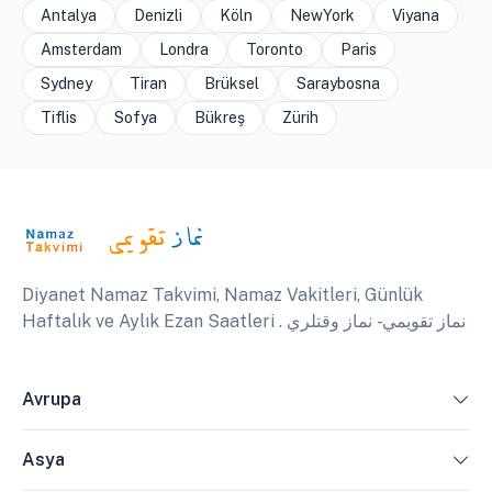
Antalya
Denizli
Köln
NewYork
Viyana
Amsterdam
Londra
Toronto
Paris
Sydney
Tiran
Brüksel
Saraybosna
Tiflis
Sofya
Bükreş
Zürih
Diyanet Namaz Takvimi, Namaz Vakitleri, Günlük
Haftalık ve Aylık Ezan Saatleri . نماز تقويمي - نماز وقتلري
Avrupa
Asya