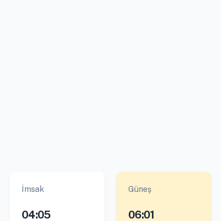
İmsak
Güneş
04:05
06:01