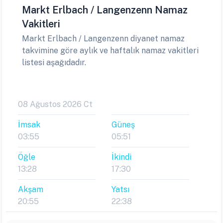
Markt Erlbach / Langenzenn Namaz
Vakitleri
Markt Erlbach / Langenzenn diyanet namaz
takvimine göre aylık ve haftalık namaz vakitleri
listesi aşağıdadır.
08 Ağustos 2026 Ct
İmsak
Güneş
03:55
05:51
Öğle
İkindi
13:28
17:30
Akşam
Yatsı
20:55
22:38