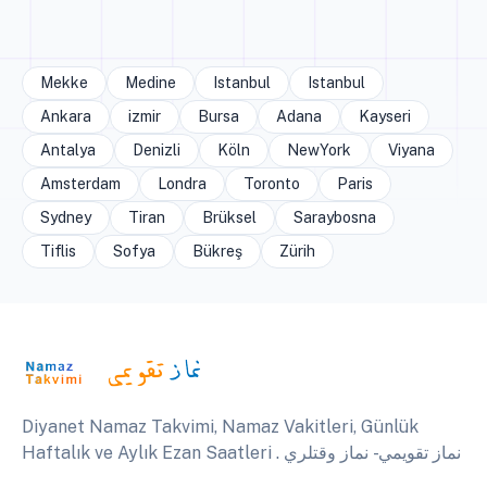
Mekke
Medine
Istanbul
Istanbul
Ankara
izmir
Bursa
Adana
Kayseri
Antalya
Denizli
Köln
NewYork
Viyana
Amsterdam
Londra
Toronto
Paris
Sydney
Tiran
Brüksel
Saraybosna
Tiflis
Sofya
Bükreş
Zürih
Diyanet Namaz Takvimi, Namaz Vakitleri, Günlük
Haftalık ve Aylık Ezan Saatleri . نماز تقويمي - نماز وقتلري