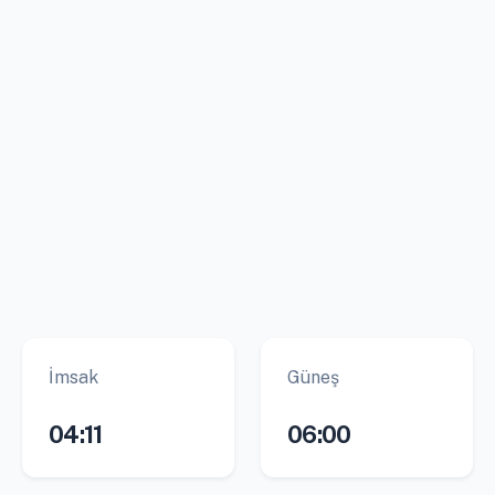
İmsak
Güneş
04:11
06:00