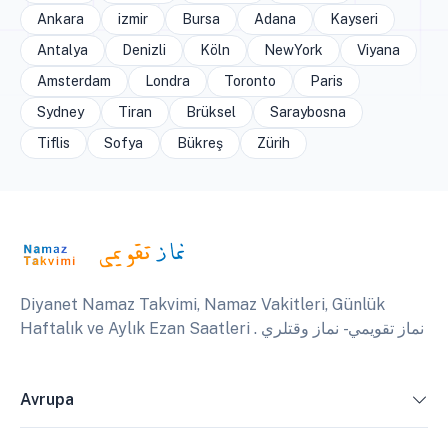
Ankara
izmir
Bursa
Adana
Kayseri
Antalya
Denizli
Köln
NewYork
Viyana
Amsterdam
Londra
Toronto
Paris
Sydney
Tiran
Brüksel
Saraybosna
Tiflis
Sofya
Bükreş
Zürih
Diyanet Namaz Takvimi, Namaz Vakitleri, Günlük
Haftalık ve Aylık Ezan Saatleri . نماز تقويمي - نماز وقتلري
Avrupa