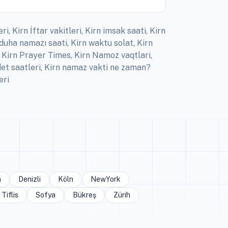
, Kirn İftar vakitleri, Kirn imsak saati, Kirn
duha namazı saati, Kirn waktu solat, Kirn
me Kirn Prayer Times, Kirn Namoz vaqtlari,
adet saatleri, Kirn namaz vakti ne zaman?
eri
a
Denizli
Köln
NewYork
Tiflis
Sofya
Bükreş
Zürih