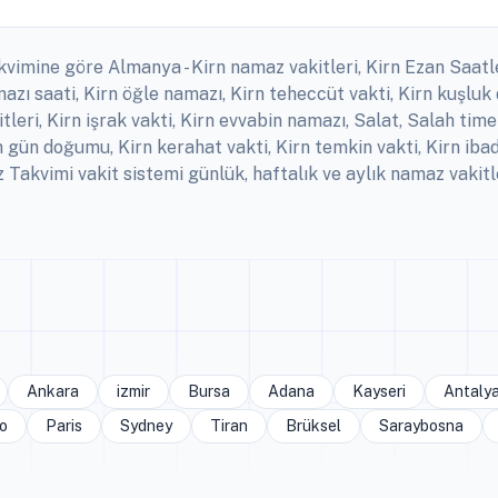
kvimine göre Almanya - Kirn namaz vakitleri, Kirn Ezan Saatleri
ı saati, Kirn öğle namazı, Kirn teheccüt vakti, Kirn kuşluk 
itleri, Kirn işrak vakti, Kirn evvabin namazı, Salat, Salah ti
rn gün doğumu, Kirn kerahat vakti, Kirn temkin vakti, Kirn ib
akvimi vakit sistemi günlük, haftalık ve aylık namaz vakitl
Ankara
izmir
Bursa
Adana
Kayseri
Antaly
o
Paris
Sydney
Tiran
Brüksel
Saraybosna