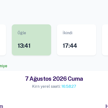
Öğle
İkindi
13:41
17:44
aniye
7 Ağustos 2026 Cuma
Kirn yerel saati:
16:58:27
im
H