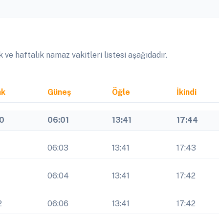
ve haftalık namaz vakitleri listesi aşağıdadır.
ak
Güneş
Öğle
İkindi
10
06:01
13:41
17:44
1
06:03
13:41
17:43
1
06:04
13:41
17:42
2
06:06
13:41
17:42