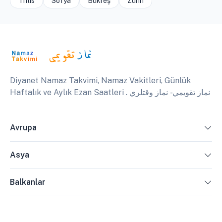
Tiflis
Sofya
Bükreş
Zürih
Diyanet Namaz Takvimi, Namaz Vakitleri, Günlük
Haftalık ve Aylık Ezan Saatleri . نماز تقويمي - نماز وقتلري
Avrupa
Asya
Balkanlar