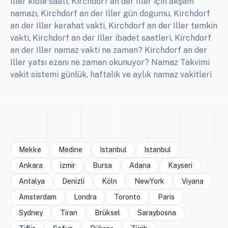
Iller kıble saati, Kirchdorf an der Iller için akşam
namazı, Kirchdorf an der Iller gün doğumu, Kirchdorf
an der Iller kerahat vakti, Kirchdorf an der Iller temkin
vakti, Kirchdorf an der Iller ibadet saatleri, Kirchdorf
an der Iller namaz vakti ne zaman? Kirchdorf an der
Iller yatsı ezanı ne zaman okunuyor? Namaz Takvimi
vakit sistemi günlük, haftalık ve aylık namaz vakitleri
Mekke
Medine
Istanbul
Istanbul
Ankara
izmir
Bursa
Adana
Kayseri
Antalya
Denizli
Köln
NewYork
Viyana
Amsterdam
Londra
Toronto
Paris
Sydney
Tiran
Brüksel
Saraybosna