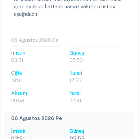
göre aylık ve haftalık namaz vakitleri listesi
aşağıdadır.
05 Ağustos 2026 Ca
İmsak
Güneş
03:51
05:53
Öğle
İkindi
13:31
17:33
Akşam
Yatsı
20:58
22:41
06 Ağustos 2026 Pe
İmsak
Güneş
03:51
05:55