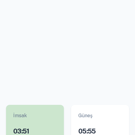
İmsak
Güneş
03:51
05:55