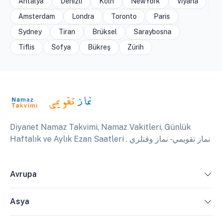
Antalya
Denizli
Köln
NewYork
Viyana
Amsterdam
Londra
Toronto
Paris
Sydney
Tiran
Brüksel
Saraybosna
Tiflis
Sofya
Bükreş
Zürih
Diyanet Namaz Takvimi, Namaz Vakitleri, Günlük
Haftalık ve Aylık Ezan Saatleri . نماز تقويمي - نماز وقتلري
Avrupa
Asya