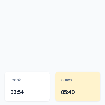
İmsak
Güneş
03:54
05:40