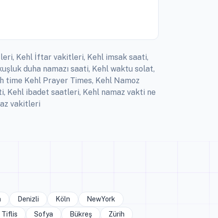
ri, Kehl İftar vakitleri, Kehl imsak saati,
uşluk duha namazı saati, Kehl waktu solat,
alah time Kehl Prayer Times, Kehl Namoz
i, Kehl ibadet saatleri, Kehl namaz vakti ne
z vakitleri
a
Denizli
Köln
NewYork
Tiflis
Sofya
Bükreş
Zürih