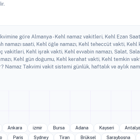
ir.
kvimine göre Almanya - Kehl namaz vakitleri, Kehl Ezan Saatle
 namazı saati, Kehl öğle namazı, Kehl teheccüt vakti, Kehl k
uç vakitleri, Kehl işrak vakti, Kehl evvabin namazı, Salat, S
namazı, Kehl gün doğumu, Kehl kerahat vakti, Kehl temkin vakt
 Namaz Takvimi vakit sistemi günlük, haftalık ve aylık nama
Ankara
izmir
Bursa
Adana
Kayseri
Antaly
o
Paris
Sydney
Tiran
Brüksel
Saraybosna