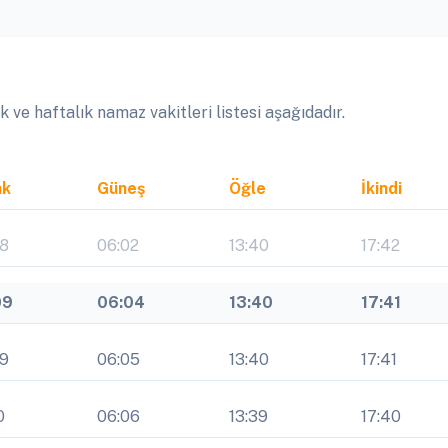
ve haftalık namaz vakitleri listesi aşağıdadır.
ak
Güneş
Öğle
İkindi
08
06:02
13:40
17:42
09
06:04
13:40
17:41
09
06:05
13:40
17:41
0
06:06
13:39
17:40