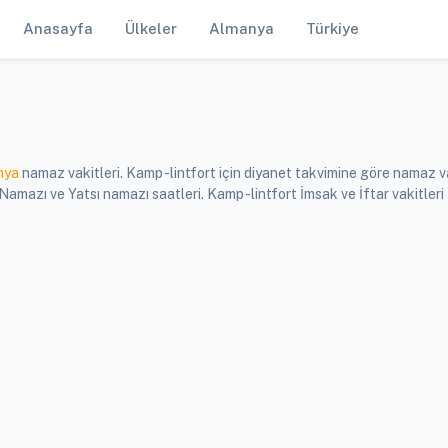
Anasayfa
Ülkeler
Almanya
Türkiye
nya
namaz vakitleri. Kamp -lintfort için diyanet takvimine göre namaz va
azı ve Yatsı namazı saatleri. Kamp -lintfort İmsak ve İftar vakitleri