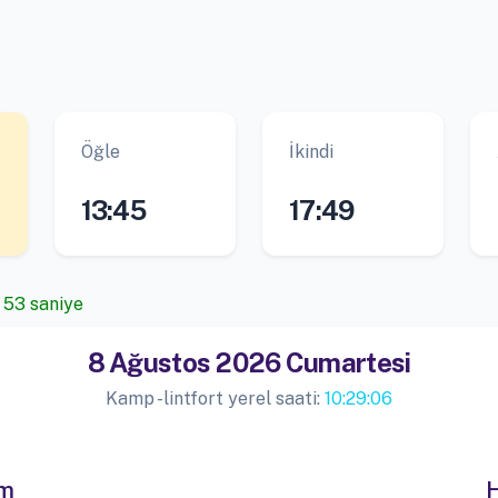
Öğle
İkindi
13:45
17:49
, 53 saniye
8 Ağustos 2026 Cumartesi
Kamp -lintfort yerel saati:
10:29:06
im
H