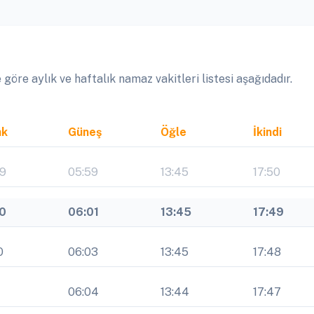
öre aylık ve haftalık namaz vakitleri listesi aşağıdadır.
ak
Güneş
Öğle
İkindi
09
05:59
13:45
17:50
10
06:01
13:45
17:49
0
06:03
13:45
17:48
1
06:04
13:44
17:47