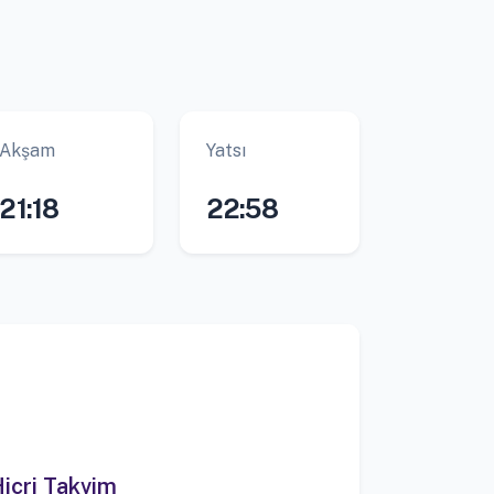
Akşam
Yatsı
21:18
22:58
icri Takvim