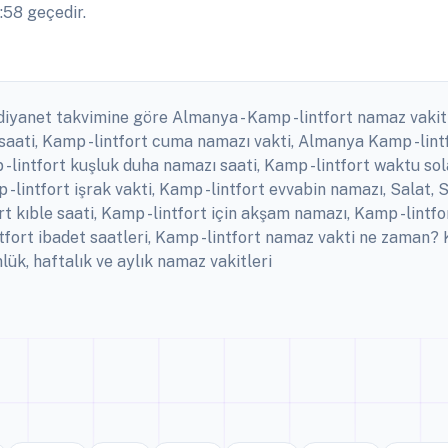
:58 geçedir.
 diyanet takvimine göre Almanya - Kamp -lintfort namaz vakitl
ak saati, Kamp -lintfort cuma namazı vakti, Almanya Kamp -lin
-lintfort kuşluk duha namazı saati, Kamp -lintfort waktu sola
p -lintfort işrak vakti, Kamp -lintfort evvabin namazı, Salat,
rt kıble saati, Kamp -lintfort için akşam namazı, Kamp -lint
ntfort ibadet saatleri, Kamp -lintfort namaz vakti ne zaman?
k, haftalık ve aylık namaz vakitleri