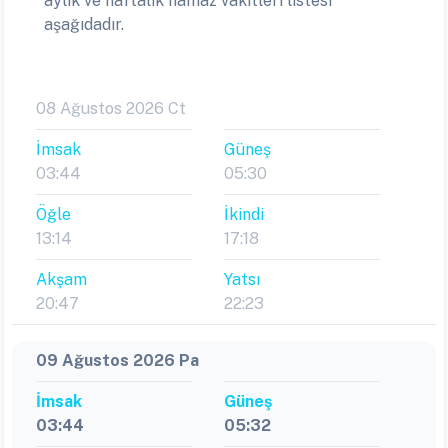
aylık ve haftalık namaz vakitleri listesi
aşağıdadır.
08 Ağustos 2026 Ct
İmsak
Güneş
03:44
05:30
Öğle
İkindi
13:14
17:18
Akşam
Yatsı
20:47
22:23
09 Ağustos 2026 Pa
İmsak
Güneş
03:44
05:32