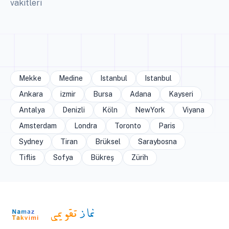
vakitleri
Mekke
Medine
Istanbul
Istanbul
Ankara
izmir
Bursa
Adana
Kayseri
Antalya
Denizli
Köln
NewYork
Viyana
Amsterdam
Londra
Toronto
Paris
Sydney
Tiran
Brüksel
Saraybosna
Tiflis
Sofya
Bükreş
Zürih