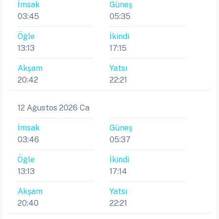
İmsak
Güneş
03:45
05:35
Öğle
İkindi
13:13
17:15
Akşam
Yatsı
20:42
22:21
12 Ağustos 2026 Ca
İmsak
Güneş
03:46
05:37
Öğle
İkindi
13:13
17:14
Akşam
Yatsı
20:40
22:21