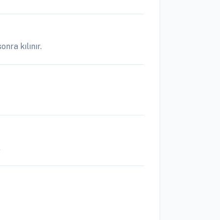
nra kılınır.
.