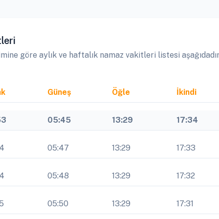
leri
e göre aylık ve haftalık namaz vakitleri listesi aşağıdadır
ak
Güneş
Öğle
İkindi
53
05:45
13:29
17:34
54
05:47
13:29
17:33
54
05:48
13:29
17:32
5
05:50
13:29
17:31