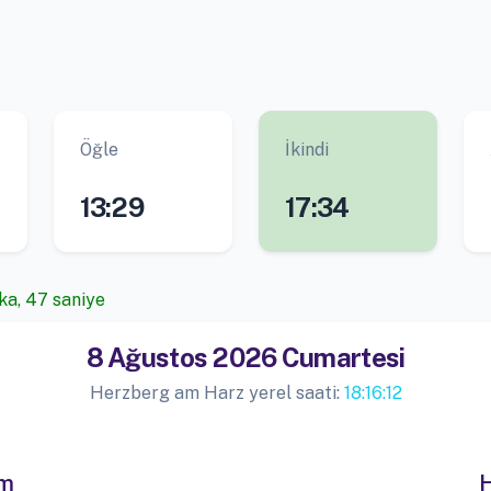
Öğle
İkindi
13:29
17:34
ka, 47 saniye
8 Ağustos 2026 Cumartesi
Herzberg am Harz yerel saati:
18:16:12
im
H